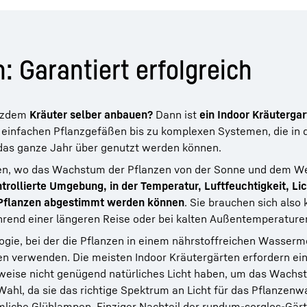
: Garantiert erfolgreich
otzdem
Kräuter selber anbauen?
Dann ist
ein Indoor Kräutergar
on einfachen Pflanzgefäßen bis zu komplexen Systemen, die in
as ganze Jahr über genutzt werden können.
eien, wo das Wachstum der Pflanzen von der Sonne und dem We
ontrollierte Umgebung, in der Temperatur, Luftfeuchtigkeit, Li
 Pflanzen abgestimmt werden können
. Sie brauchen sich also
hrend einer längeren Reise oder bei kalten Außentemperature
gie, bei der die Pflanzen in einem nährstoffreichen Wasser
n verwenden. Die meisten Indoor Kräutergärten erfordern ei
eise nicht genügend natürliches Licht haben, um das Wachs
Wahl, da sie das richtige Spektrum an Licht für das Pflanzen
liche Glühlampen. Einziger Nachteil der rundum-sorglos-Gärte