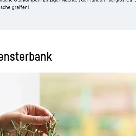
sche greifen!
Fensterbank