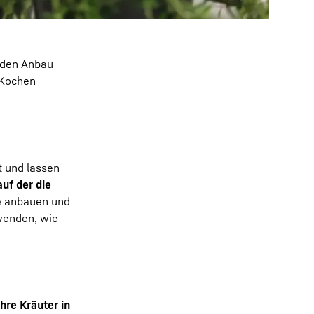
r den Anbau
 Kochen
t und lassen
uf der die
e anbauen und
rwenden, wie
hre Kräuter in