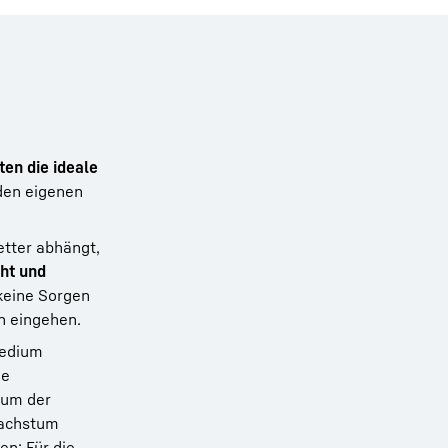
ten die ideale
 den eigenen
tter abhängt,
cht und
 keine Sorgen
n eingehen.
medium
ne
tum der
wachstum
n: Für die