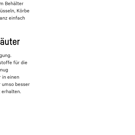
em Behälter
hüsseln, Körbe
anz einfach
räuter
gung.
toffe für die
enug
 in einen
r umso besser
 erhalten.