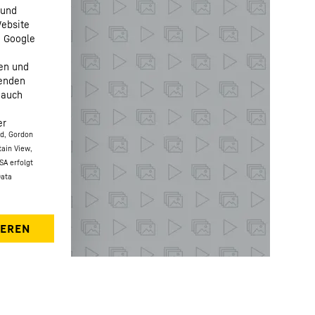
 und
Website
n Google
fen und
henden
 auch
er
ed, Gordon
tain View,
SA erfolgt
Data