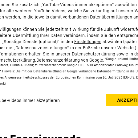
nnen Sie zusätzlich „YouTube-Videos immer akzeptieren“ auswählen
für alle weiteren YouTube-Videos, welche Sie zukünftig auf unserer 
en werden, in die jeweils damit verbundenen Datenübermittlungen a
nwilligungen können Sie jederzeit mit Wirkung für die Zukunft widerru
eitere Übermittlung Ihrer Daten verhindern, indem Sie den entsprec
r „Sonstige Dienste (optional)“ in den
Einstellungen
abwählen (später
ber die „Datenschutzeinstellungen“ in der Fußzeile unserer Website ).
nformationen erhalten Sie in unserer
Datenschutzerklärung
sowie in d
*Google Ireland Limit
nschutzerklärung.Datenschutzerklärung von Google
.
treet, Dublin 4, Irland; Mutterunternehmen: Google LLC, 1600 Amphitheatre Parkway, Moun
* Hinweis: Die mit der Datenübermittlung an Google verbundene Datenübermittlung in die U
des Angemessenheitsbeschlusses der Europäischen Kommission vom 10. Juli 2023 (EU-U.S. 
ork).