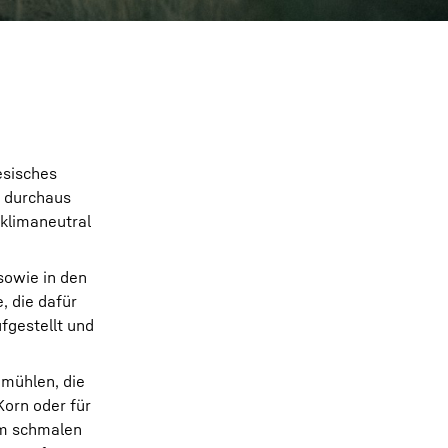
esisches
s durchaus
klimaneutral
sowie in den
, die dafür
fgestellt und
dmühlen, die
orn oder für
em schmalen