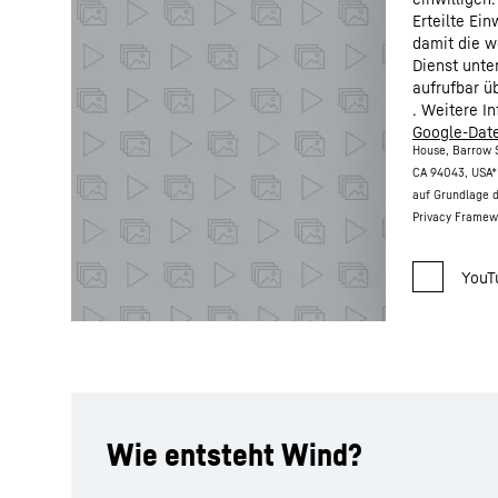
Erteilte Ei
damit die w
Dienst unte
aufrufbar ü
. Weitere I
Google-Date
House, Barrow S
CA 94043, USA
*
auf Grundlage 
Privacy Framew
Wie entsteht Wind?