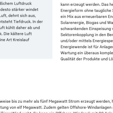
dlichem Luftdruck
kann erzeugt werden. Das he
 desto stärker windet
Energieform ohne taugliche S
uft, dehnt sich aus,
ein Mix aus erneuerbaren En
tsteht Tiefdruck. In der
Solarenergie, Biogas und Was
uft kühlt daher ab und
schwankenden Einspeisung v
. Die kältere Luft
Sektorenkopplung in den Ber
ine Art Kreislauf
und/oder mittels Energiespe
Energiewende ist für Anlage
Wartung ein überaus komplex
Qualität der Produkte und L
lweise bis zu mehr als fünf Megawatt Strom erzeugt werden,
istung von elf Megawatt. Zudem gelten Offshore-Windanlagen 