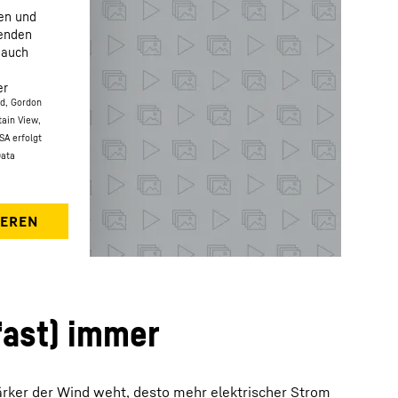
fen und
henden
 auch
er
ed, Gordon
tain View,
SA erfolgt
Data
fast) immer
tärker der Wind weht, desto mehr elektrischer Strom