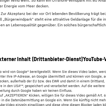
hmäßiger Wind weht. So kann ein Offshore-Windpark mit 80 Anl
er Energie vom Meer decken.
ur Akzeptanz bei der vor Ort lebenden Bevölkerung trägt bei,
 „Bürgerwindpark“ steht eine attraktive Geldanlage für die in
n an Lebensqualität gegenüber. Ein solches bürgerschaftlic
o wird von Google* bereitgestellt. Wenn Sie dieses Video laden, wer
nter Ihre IP-Adresse, an Google übermittelt und können von Google, 
cken, außerhalb der EU bzw. des EWR und damit in einem Drittland,
e in den USA**, gespeichert und verarbeitet werden. Auf die weitere
eitung durch Google haben wir keinen Einfluss.
uf „AKZEPTIEREN“ klicken, willigen Sie für dieses Video gemäß Art. 6
O in die Datenübermittlung an Google ein. Wenn Sie künftig nicht meh
be-Video einzeln einwilligen und diese ohne diesen Blocker laden k