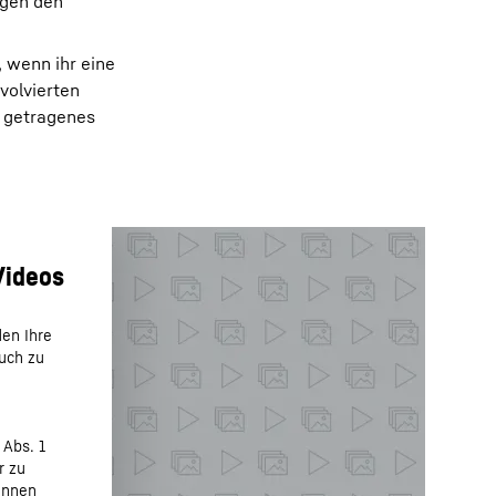
agen den
 wenn ihr eine
volvierten
h getragenes
den Ihre
auch zu
 Abs. 1
r zu
önnen