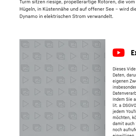
Turm sitzen riesige, propellerartige Rotoren, die v
Hügeln, in Küstennähe und auf offener See – wird di
Dynamo in elektrischen Strom verwandelt.
Dieses Vide
Daten, daru
eigenen Zwe
insbesonder
Datenverarb
Indem Sie a
lit. a DSGV
jedem YouTu
möchten, kö
damit auch 
noch aufruf
einwilligen.