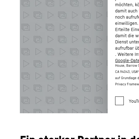
möchten, kö
damit auch 
noch aufruf
einwilligen.
Erteilte Ei
damit die w
Dienst unte
aufrufbar ü
. Weitere I
Google-Date
House, Barrow S
CA 94043, USA
*
auf Grundlage 
Privacy Framew