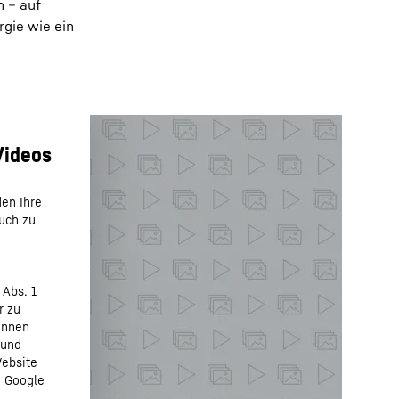
n – auf
rgie wie ein
den Ihre
auch zu
 Abs. 1
r zu
önnen
 und
Website
n Google