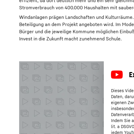
effizient, da dort deutlich mehr und ein sehr gleic
Stromverbrauch von 400.000 Haushalten mit sauber
Windanlagen prägen Landschaften und Kulturräume. Z
Beteiligung an dem Projekt angeboten wird. Im Modell
Bürger und die jeweilige Kommune möglichen Einbuße
Invest in die Zukunft macht zunehmend Schule.
Dieses Vide
Daten, daru
eigenen Zwe
insbesonder
Datenverarb
Indem Sie a
lit. a DSGV
jedem YouTu