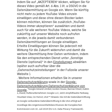
Indem Sie auf „AKZEPTIEREN“ klicken, willigen Sie für
dieses Video gemäß Art. 6 Abs. 1 lit. a DSGVO in die
Datenübermittlung an Google ein. Wenn Sie künftig
nicht mehr zu jedem YouTube-Video einzeln
einwilligen und diese ohne diesen Blocker laden
können möchten, können Sie zusätzlich „YouTube-
Videos immer akzeptieren“ auswählen und damit
auch für alle weiteren YouTube-Videos, welche Sie
zukünftig auf unserer Website noch aufrufen
werden, in die jeweils damit verbundenen
Datenübermittlungen an Google einwilligen.
Erteilte Einwilligungen können Sie jederzeit mit
Wirkung für die Zukunft widerrufen und damit die
weitere Übermittlung Ihrer Daten verhindern, indem
Sie den entsprechenden Dienst unter „Sonstige
Dienste (optional)“ in den
Einstellungen
abwählen
(später auch aufrufbar über die
„Datenschutzeinstellungen“ in der Fußzeile unserer
Website ).
. Weitere Informationen erhalten Sie in unserer
Datenschutzerklärung
sowie in der
Google-
Datenschutzerklärung.Datenschutzerklärung von
*Google Ireland Limited, Gordon House, Barrow Street, Dublin
Google
.
4, Irland; Mutterunternehmen: Google LLC, 1600 Amphitheatre Parkway,
Mountain View, CA 94043, USA
** Hinweis: Die mit der Datenübermittlung
an Google verbundene Datenübermittlung in die USA erfolgt auf
Grundlage des Angemessenheitsbeschlusses der Europäischen
Kommission vom 10. Juli 2023 (EU-U.S. Data Privacy Framework).