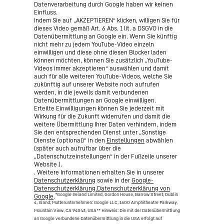
Datenverarbeitung durch Google haben wir keinen
Einfluss.
Indem Sie auf „AKZEPTIEREN“ klicken, willigen Sie für
dieses Video gemäß Art. 6 Abs. 1 lit. a DSGVO in die
Datenübermittlung an Google ein. Wenn Sie künftig
nicht mehr zu jedem YouTube-Video einzeln
einwilligen und diese ohne diesen Blocker laden
können möchten, können Sie zusätzlich „YouTube-
Videos immer akzeptieren“ auswählen und damit
auch für alle weiteren YouTube-Videos, welche Sie
zukünftig auf unserer Website noch aufrufen
werden, in die jeweils damit verbundenen
Datenübermittlungen an Google einwilligen.
Erteilte Einwilligungen können Sie jederzeit mit
Wirkung für die Zukunft widerrufen und damit die
weitere Übermittlung Ihrer Daten verhindern, indem
Sie den entsprechenden Dienst unter „Sonstige
Dienste (optional)“ in den
Einstellungen
abwählen
(später auch aufrufbar über die
„Datenschutzeinstellungen“ in der Fußzeile unserer
Website ).
. Weitere Informationen erhalten Sie in unserer
Datenschutzerklärung
sowie in der
Google-
Datenschutzerklärung.Datenschutzerklärung von
*Google Ireland Limited, Gordon House, Barrow Street, Dublin
Google
.
4, Irland; Mutterunternehmen: Google LLC, 1600 Amphitheatre Parkway,
Mountain View, CA 94043, USA
** Hinweis: Die mit der Datenübermittlung
an Google verbundene Datenübermittlung in die USA erfolgt auf