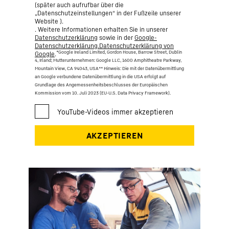
(später auch aufrufbar über die
„Datenschutzeinstellungen“ in der Fußzeile unserer
Website ).
. Weitere Informationen erhalten Sie in unserer
Datenschutzerklärung
sowie in der
Google-
Datenschutzerklärung.Datenschutzerklärung von
*Google Ireland Limited, Gordon House, Barrow Street, Dublin
Google
.
4, Irland; Mutterunternehmen: Google LLC, 1600 Amphitheatre Parkway,
Mountain View, CA 94043, USA
** Hinweis: Die mit der Datenübermittlung
an Google verbundene Datenübermittlung in die USA erfolgt auf
Grundlage des Angemessenheitsbeschlusses der Europäischen
Kommission vom 10. Juli 2023 (EU-U.S. Data Privacy Framework).