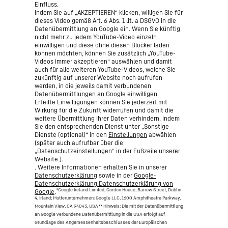
Einfluss.
Indem Sie auf „AKZEPTIEREN“ klicken, willigen Sie für
dieses Video gemäß Art. 6 Abs. 1 lit. a DSGVO in die
Datenübermittlung an Google ein. Wenn Sie künftig
nicht mehr zu jedem YouTube-Video einzeln
einwilligen und diese ohne diesen Blocker laden
können möchten, können Sie zusätzlich „YouTube-
Videos immer akzeptieren“ auswählen und damit
auch für alle weiteren YouTube-Videos, welche Sie
zukünftig auf unserer Website noch aufrufen
werden, in die jeweils damit verbundenen
Datenübermittlungen an Google einwilligen.
Erteilte Einwilligungen können Sie jederzeit mit
Wirkung für die Zukunft widerrufen und damit die
weitere Übermittlung Ihrer Daten verhindern, indem
Sie den entsprechenden Dienst unter „Sonstige
Dienste (optional)“ in den
Einstellungen
abwählen
(später auch aufrufbar über die
„Datenschutzeinstellungen“ in der Fußzeile unserer
Website ).
. Weitere Informationen erhalten Sie in unserer
Datenschutzerklärung
sowie in der
Google-
Datenschutzerklärung.Datenschutzerklärung von
*Google Ireland Limited, Gordon House, Barrow Street, Dublin
Google
.
4, Irland; Mutterunternehmen: Google LLC, 1600 Amphitheatre Parkway,
Mountain View, CA 94043, USA
** Hinweis: Die mit der Datenübermittlung
an Google verbundene Datenübermittlung in die USA erfolgt auf
Grundlage des Angemessenheitsbeschlusses der Europäischen