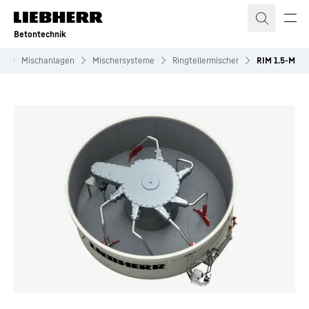
Zum Inhalt springen
Betontechnik
k
Mischanlagen
Mischersysteme
Ringtellermischer
RIM 1.5-M