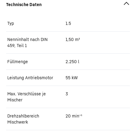
Typ
1.5
Nenninhalt nach DIN
1,50
m³
459, Teil 1
Füllmenge
2.250
l
Leistung Antriebsmotor
55
kW
Max. Verschlüsse je
3
Mischer
Drehzahlbereich
20 min⁻¹
Mischwerk