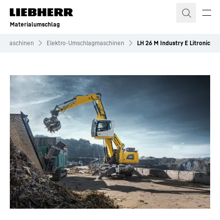
Zum Inhalt springen
Materialumschlag
agmaschinen
Elektro-Umschlagmaschinen
LH 26 M Industry E Litronic