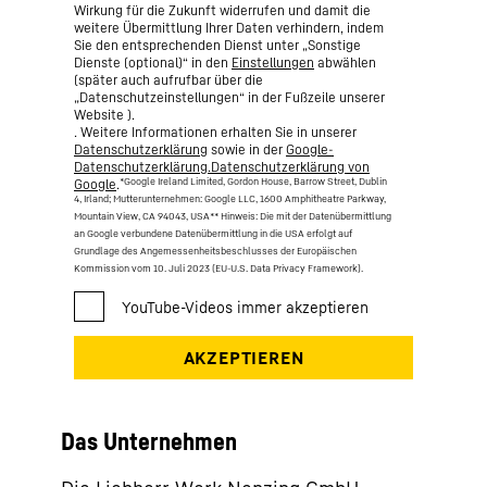
Wirkung für die Zukunft widerrufen und damit die
weitere Übermittlung Ihrer Daten verhindern, indem
Sie den entsprechenden Dienst unter „Sonstige
Dienste (optional)“ in den
Einstellungen
abwählen
(später auch aufrufbar über die
„Datenschutzeinstellungen“ in der Fußzeile unserer
Website ).
. Weitere Informationen erhalten Sie in unserer
Datenschutzerklärung
sowie in der
Google-
Datenschutzerklärung.Datenschutzerklärung von
*Google Ireland Limited, Gordon House, Barrow Street, Dublin
Google
.
4, Irland; Mutterunternehmen: Google LLC, 1600 Amphitheatre Parkway,
Mountain View, CA 94043, USA
** Hinweis: Die mit der Datenübermittlung
an Google verbundene Datenübermittlung in die USA erfolgt auf
Grundlage des Angemessenheitsbeschlusses der Europäischen
Kommission vom 10. Juli 2023 (EU-U.S. Data Privacy Framework).
Das Unternehmen