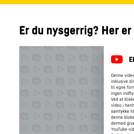
Er du nysgerrig? Her er 
Denne video 
inklusive d
til egne for
ingen indfl
Ved at klik
video i henh
samtykke ti
denne bloke
dermed give
YouTube-vid