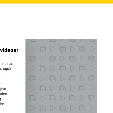
ne data,
e, også
 har
denne
give
 uden
g
dre