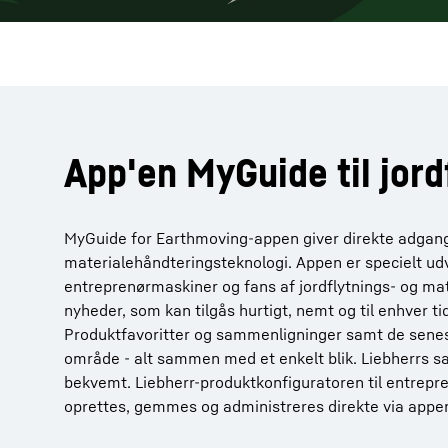
App'en MyGuide til jord
MyGuide for Earthmoving-appen giver direkte adgang t
materialehåndteringsteknologi. Appen er specielt udv
entreprenørmaskiner og fans af jordflytnings- og ma
nyheder, som kan tilgås hurtigt, nemt og til enhver t
Produktfavoritter og sammenligninger samt de senes
område - alt sammen med et enkelt blik. Liebherrs sa
bekvemt. Liebherr-produktkonfiguratoren til entrepr
oprettes, gemmes og administreres direkte via appen 