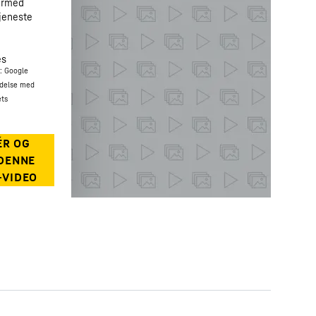
dermed
jeneste
es
b: Google
ndelse med
ets