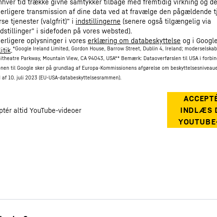
enhver tid trække givne samtykker tilbage med fremtidig virkning og 
derligere transmission af dine data ved at fravælge den pågældende t
se tjenester (valgfrit)” i
indstillingerne
(senere også tilgængelig via
ndstillinger” i sidefoden på vores websted).
derligere oplysninger i vores
erklæring om databeskyttelse
og i Googl
*Google Ireland Limited, Gordon House, Barrow Street, Dublin 4, Ireland; moderselska
itik
.
itheatre Parkway, Mountain View, CA 94043, USA
** Bemærk: Dataoverførslen til USA i forbi
nen til Google sker på grundlag af Europa-Kommissionens afgørelse om beskyttelsesniveau
d af 10. juli 2023 (EU-USA-databeskyttelsesrammen).