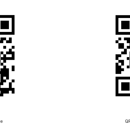
re
QR