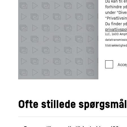
Du kan til 
forhindre y
under “Diver
“Privatlivsi
Du finder y
privatlivspol
LLC, 1600 Amph
datatransmissio
tilstrækkelighe
Ofte stillede spørgsmål