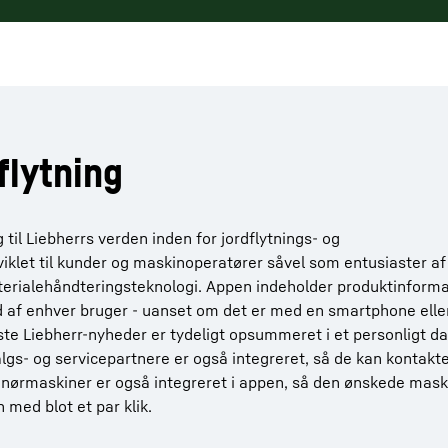
flytning
il Liebherrs verden inden for jordflytnings- og
iklet til kunder og maskinoperatører såvel som entusiaster af
terialehåndteringsteknologi. Appen indeholder produktinforma
id af enhver bruger - uanset om det er med en smartphone eller
te Liebherr-nyheder er tydeligt opsummeret i et personligt d
lgs- og servicepartnere er også integreret, så de kan kontakte
enørmaskiner er også integreret i appen, så den ønskede mask
med blot et par klik.