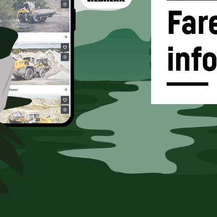
Fare
inf
Karrierer hos Liebherr