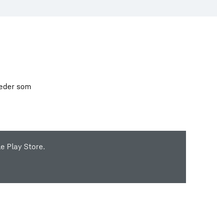
heder som
e Play Store.