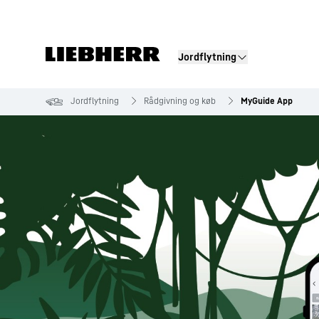
Jordflytning
Produktsegmenter
Jordflytning
Rådgivning og køb
MyGuide App