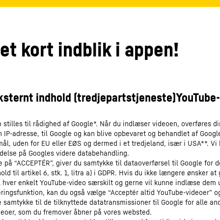
et kort indblik i appen!
stilles til rådighed af Google*. Når du indlæser videoen, overføres di
in IP-adresse, til Google og kan blive opbevaret og behandlet af Googl
mål, uden for EU eller EØS og dermed i et tredjeland, især i USA**. Vi
ydelse på Googles videre databehandling.
ke på “ACCEPTÉR”, giver du samtykke til dataoverførsel til Google for 
old til artikel 6, stk. 1, litra a) i GDPR. Hvis du ikke længere ønsker at 
l hver enkelt YouTube-video særskilt og gerne vil kunne indlæse dem
ringsfunktion, kan du også vælge “Acceptér altid YouTube-videoer” o
 samtykke til de tilknyttede datatransmissioner til Google for alle an
eoer, som du fremover åbner på vores websted.