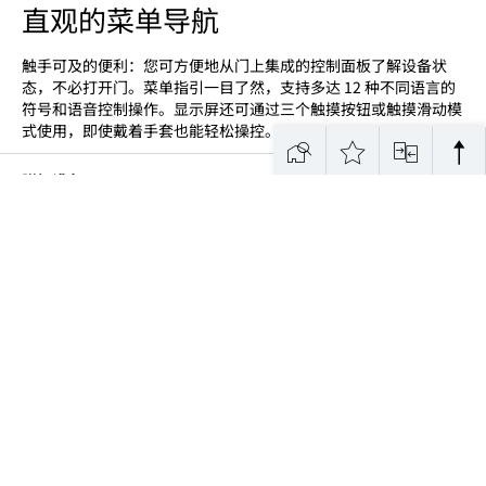
直观的菜单导航
触手可及的便利：您可方便地从门上集成的控制面板了解设备状
态，不必打开门。菜单指引一目了然，支持多达 12 种不同语言的
符号和语音控制操作。显示屏还可通过三个触摸按钮或触摸滑动模
式使用，即使戴着手套也能轻松操控。
请注意：尽管我们对数据进行了精心维护，但我们仍保留进行技术
使用说明
更改的权利，相较于原始设备，图像和文本内容可能存在错误和偏
型号类型
实验室冷冻设备，内部无点火源
差。
分类
Performance