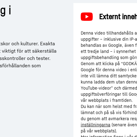
g i
Denna video tillhandahålls 
uppgifter – inklusive din IP
tskor och kulturer. Exakta
behandlas av Google, även f
viktigt för att säkerställa
ett tredje land – i synnerhet
uppgiftsbehandling som gör
skontroller och tester.
Genom att klicka på “GODKÄN
gsförhållanden som
Google för denna video i enl
inte vill lämna ditt samtycke 
kunna ladda dem utan denna 
YouTube-videor” och därmed 
uppgiftsöverföringar till Go
vår webbplats i framtiden.
Du kan när som helst med f
lämnat och på så vis förhindr
du genom att avmarkera respek
inställningarna
(senare även 
på vår webbplats).
Mer information finns i vår
d