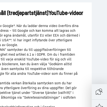
av Google*. När du laddar denna video överförs dina
-adress – till Google och kan komma att lagras och
ör egna ändamål, utanför EU eller EEA och därmed i
 i USA**. Vi har inget inflytande över ytterligare
s av Google.
N” samtycker du till uppgiftsöverföringen till
ighet med artikel 6.1 a i GDPR. Om du i framtiden
till varje enskild YouTube-video för sig och vill
blockerare, kan du även välja ”Godkänn alltid
även samtycka till respektive tillhörande
ogle för alla andra YouTube-videor som du finner på
ramtida verkan återkalla samtycken som du har
a ytterligare överföring av dina uppgifter. Det gör
tive tjänst under ”Diverse tjänster (valfritt)” i
åtkomliga via ”Sekretessinställningar” i sidfoten
ataskyddsinformation
och i Googles