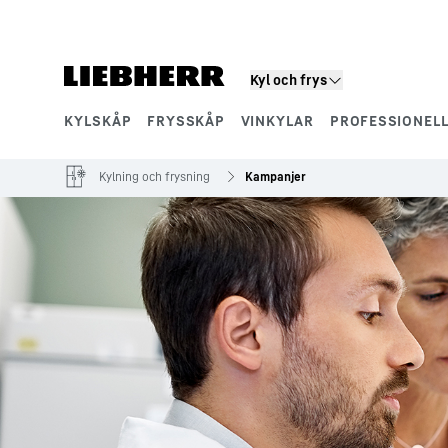
Kyl och frys
KYLSKÅP
FRYSSKÅP
VINKYLAR
PROFESSIONEL
Produktsegment
Kylning och frysning
Kampanjer