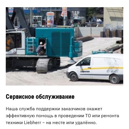
Мокрое перемешивание
Сервисное обслуживание
При мокром перемешивании в грунт вводится
Дистанционное управление
SOB Endlosschnecken
самоотверждающаяся суспензия.
Наша служба поддержки заказчиков окажет
Дистанционное управление упрощает процесс
эффективную помощь в проведении ТО или ремонта
выгрузки и сборки машины после транспортировки.
техники Liebherr – на месте или удалённо.