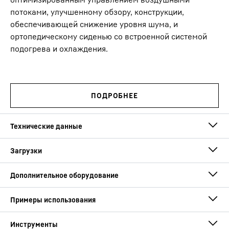
потоками, улучшенному обзору, конструкции,
обеспечивающей снижение уровня шума, и
ортопедическому сиденью со встроенной системой
подогрева и охлаждения.
Масса в снаряженном
162,5 - 178,2 т
состоянии
Макс. крутящий
557
кНм
момент
Technical data – LB 55 drilling rig