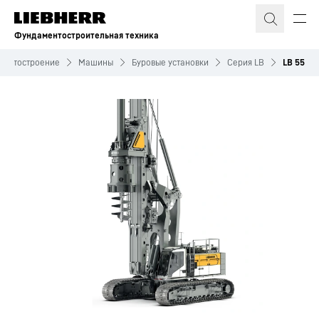
Фундаментостроительная техника
ментостроение
Машины
Буровые установки
Серия LB
LB 55