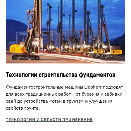
Отображение давления на грунт
Бурение двухроторным приводом
Система визуализации давления на грунт
Технология бурения двухроторным приводом
рассчитывает текущие воздействия на грунт со
сочетает преимущества бурения бесконечным
стороны машины в режиме реального времени и
шнеком и использования обсадных труб,
сравнивает их с нормами безопасности для
предотвращающих осыпание стен скважины.
конкретной площадки.
Технологии строительства фундаментов
Kelly Sonderwerkzeuge
Фундаментостроительные машины Liebherr подходят
для всех традиционных работ – от бурения и забивки
свай до устройства «стен в грунте» и улучшения
свойств грунта.