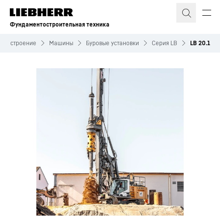
Фундаментостроительная техника
нтостроение
Машины
Буровые установки
Серия LB
LB 20.1