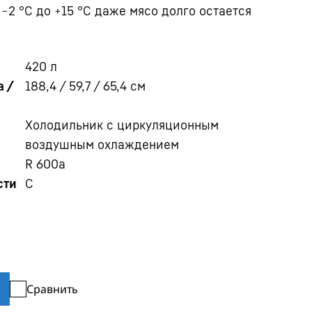
−2 °C до +15 °C даже мясо долго остается
420
л
 /
188,4 / 59,7 / 65,4
см
Холодильник с циркуляционным
воздушным охлаждением
R 600a
сти
C
Сравнить