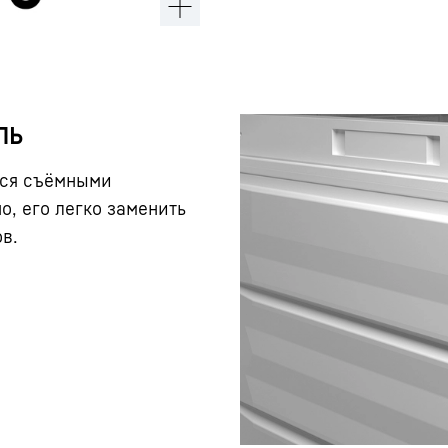
ль
тся съёмными
о, его легко заменить
в.