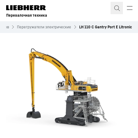
Перевалочная техника
иалов
Перегружатели электрические
LH 110 C Gantry Port E Litronic