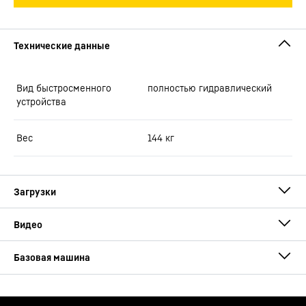
Вид быстросменного
полностью гидравлический
устройства
Вес
144
кг
Brochure Quick Coupling Systems
A 922 Rail Litronic
Это видео предоставлено Google*. Когда вы загружаете это