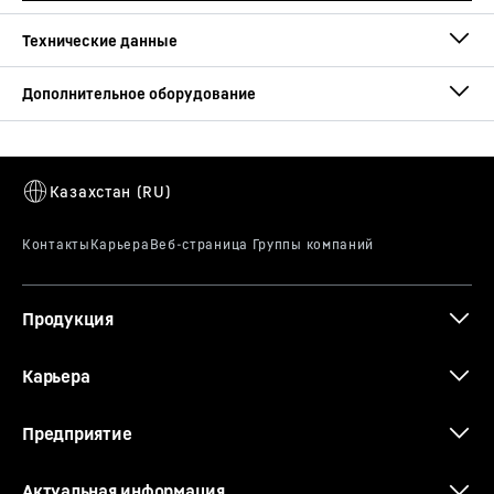
Макс.
300
т
грузоподъёмность
Макс. вылет
84
м
Области применения
Нефть и газ / Тяжелые грузы
Радиус поворота
360° неограниченный
Продукция
Опрокидывающий
7 500
тм
Карьера
момент
Предприятие
Актуальная информация