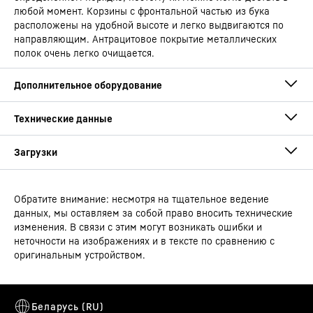
любой момент. Корзины с фронтальной частью из бука
расположены на удобной высоте и легко выдвигаются по
направляющим. Антрацитовое покрытие металлических
полок очень легко очищается.
Обратите внимание: несмотря на тщательное ведение
Руководство по эксплуатации
данных, мы оставляем за собой право вносить технические
Тип устройства
Винный шкаф Professional
изменения. В связи с этим могут возникать ошибки и
неточности на изображениях и в тексте по сравнению с
оригинальным устройством.
Штрих-код
9005382244012
eDoorLock
Сбытовый номер артикула
993851451
Габаритный чертеж