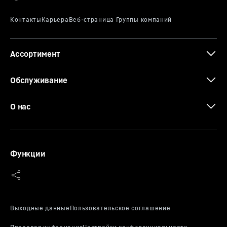
Если и есть что-то, в чем вы можете быть уверены, так
Классификация
Perfection
это ваши вина. Их защищает электронный замок в
дверце. Он открывается с помощью PIN-кода и не
допускает к винам посторонних. Кроме того, он
Ассортимент
эффективнее и удобнее других замков, поскольку
позволяет открывать дверцу быстрее.
Схема хранения вина
Обслуживание
О нас
3D-данные
Функции