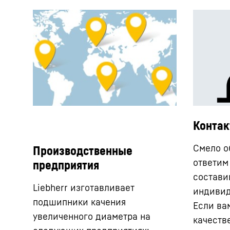
Конта
Смело о
Производственные
ответим
предприятия
состави
Liebherr изготавливает
индивид
подшипники качения
Если ва
увеличенного диаметра на
качеств