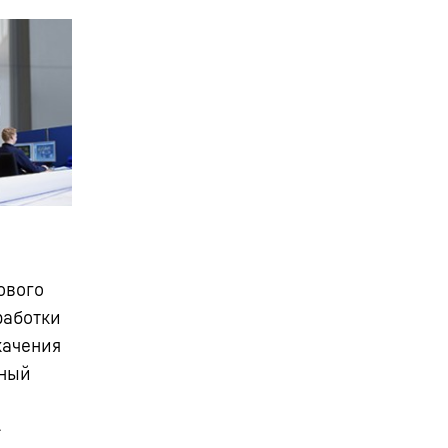
ового
работки
качения
лный
-