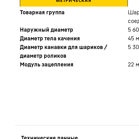
МЕТРИЧЕСКАЯ
Товарная группа
Шар
сое
Наружный диаметр
5 60
Диаметр тела качения
45
Диаметр канавки для шариков /
5 3
диаметр роликов
Подробнее о компании
Модуль зацепления
22