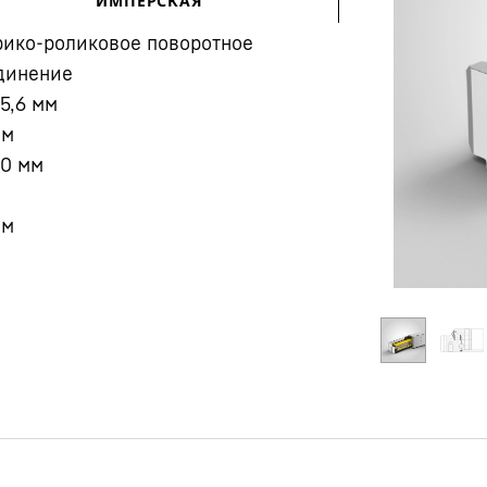
ИМПЕРСКАЯ
ико-роликовое поворотное
динение
5,6
мм
мм
00
мм
Карьера в Liebherr
мм