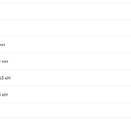
мм
0
мм
63
кН
3
кН