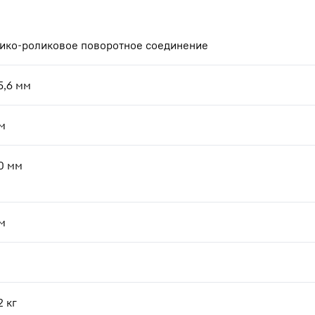
ко-роликовое поворотное соединение
5,6
мм
м
0
мм
м
2
кг