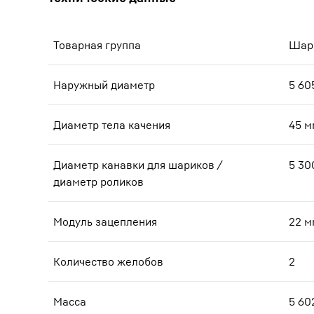
Товарная группа
Шари
Наружный диаметр
5 60
Диаметр тела качения
45
м
Диаметр канавки для шариков /
5 30
диаметр роликов
Модуль зацепления
22
м
Количество желобов
2
Масса
5 60