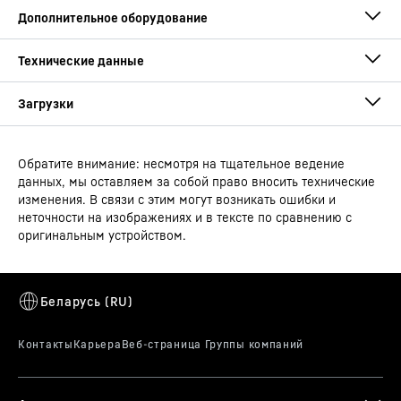
Обратите внимание: несмотря на тщательное ведение
Руководство по эксплуатации
данных, мы оставляем за собой право вносить технические
Тип устройства
Малогабаритный
изменения. В связи с этим могут возникать ошибки и
холодильник
неточности на изображениях и в тексте по сравнению с
оригинальным устройством.
Штрих-код
4016803094555
Оснащение, пригодное для мытья в
Сбытовый номер артикула
Габаритный чертеж
994790251
посудомоечной машине
Оснащение вашего Liebherr вдвойне удобно: с одной
Серия
pure
стороны, он помогает в повседневном
использовании, а с другой, его легко чистить. Нужно