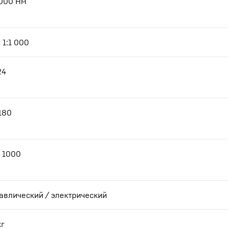
000
Нм
- 1:1 000
24
 180
- 1000
авлический / электрический
кг