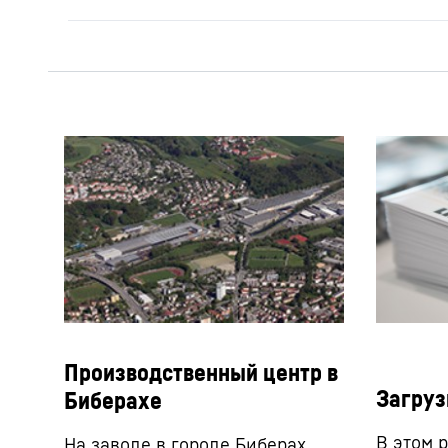
Производственный центр в
Загруз
Биберахе
В этом р
На заводе в городе Биберах