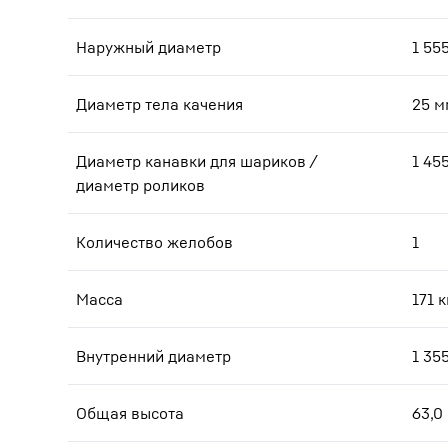
Наружный диаметр
1 55
Диаметр тела качения
25
м
Диаметр канавки для шариков /
1 45
диаметр роликов
Количество желобов
1
Масса
171
к
Внутренний диаметр
1 35
Общая высота
63,0