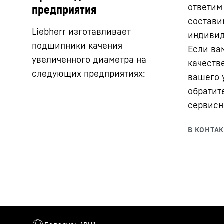
ответим
предприятия
состави
Liebherr изготавливает
индивид
подшипники качения
Если ва
увеличенного диаметра на
качеств
следующих предприятиях:
вашего у
обратит
сервисн