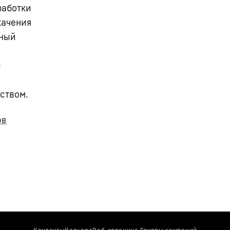
работки
качения
лный
-
ством.