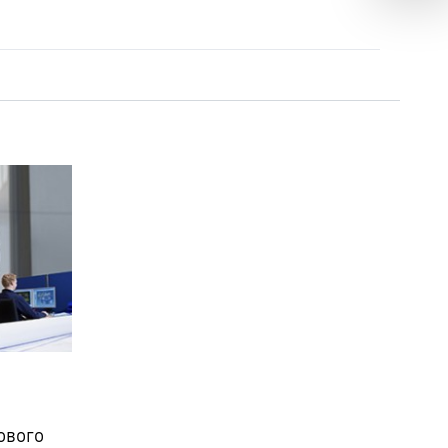
ового