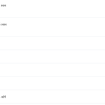
мм
5
мм
4
кН