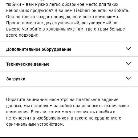
тюбики – вам нужно легко обозримое место для таких
небольших продуктов? В вашем Liebherr он есть: VarioSafe.
Оно не только создаёт порядок, но и легко изменяемо.
Просто поместите двухступенчатый, регулируемый по
высоте VarioSafe в холодильнике там, где он вам больше
всего подходит.
Обратите внимание: несмотря на тщательное ведение
Руководство по эксплуатации
данных, мы оставляем за собой право вносить технические
Тип устройства
Встраиваемый холодильник
изменения. В связи с этим могут возникать ошибки и
с EasyFresh
неточности на изображениях и в тексте по сравнению с
оригинальным устройством.
Штрих-код
4016803114314