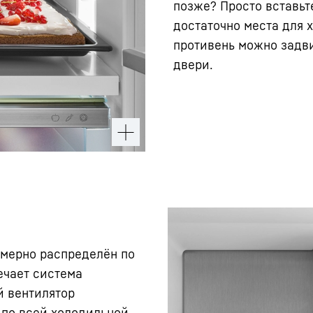
позже? Просто вставьте
достаточно места для 
противень можно задви
двери.
омерно распределён по
ечает система
й вентилятор
 по всей холодильной