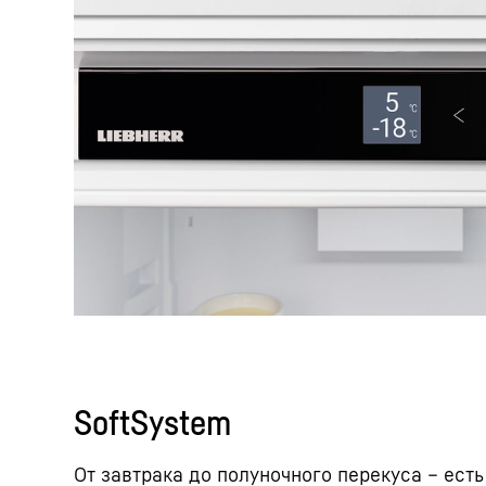
SoftSystem
От завтрака до полуночного перекуса – ест