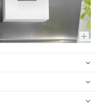
Светодиодное боковое освещение с
обеих сторон
Для быстрого обзора в холодильнике:
благодаря боковому светодиодному
освещению с обеих сторон ваши продукты