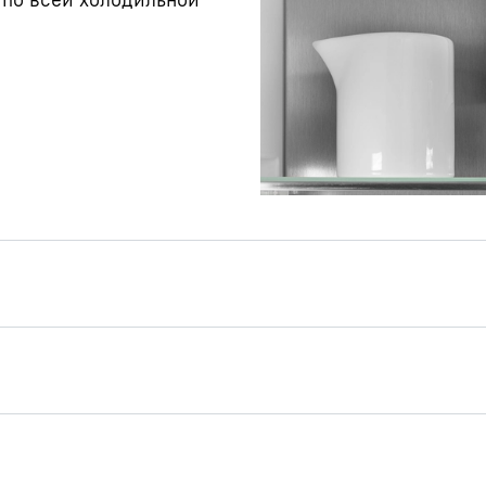
erSilent
внимательно: ваш
тихий, что вам придётся
бы его услышать. Что за
лодильные компоненты,