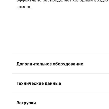
камере.
Супер тихий / Sup
Тссссс — слушайте 
Liebherr настолько 
навострить уши, что
этим стоит? Все хо