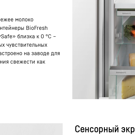
вежее молоко
нтейнеры BioFresh
Safe» близка к 0 °C –
ых чувствительных
астроено на заводе для
ния свежести как
Сенсорный эк