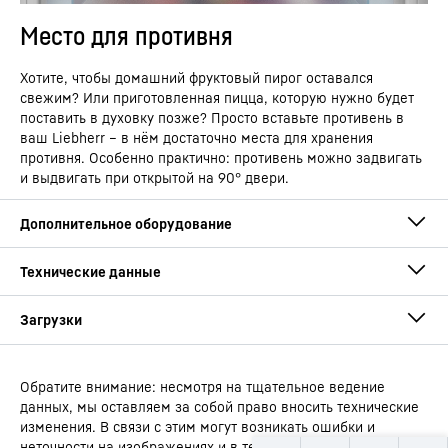
Место для противня
Хотите, чтобы домашний фруктовый пирог оставался
свежим? Или приготовленная пицца, которую нужно будет
поставить в духовку позже? Просто вставьте противень в
ваш Liebherr – в нём достаточно места для хранения
противня. Особенно практично: противень можно задвигать
и выдвигать при открытой на 90° двери.
Обратите внимание: несмотря на тщательное ведение
Руководство по эксплуатации
данных, мы оставляем за собой право вносить технические
Тип устройства
Встраиваемый
изменения. В связи с этим могут возникать ошибки и
комбинированный
неточности на изображениях и в тексте по сравнению с