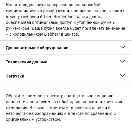
Наши холодильники прекрасно дополнят любой
минималистичный дизайн кухни: они идеально вписываются
в нишу глубиной 60 см. Выступает только дверь,
обеспечивая оптимальный доступ к утопленной ручке и
ручке-скобе. Ваша кухня всегда будет привлекать внимание
– с холодильником Liebherr в центре.
Обратите внимание: несмотря на тщательное ведение
Руководство по эксплуатации
данных, мы оставляем за собой право вносить технические
Тип устройства
Морозильная камера с
изменения. В связи с этим могут возникать ошибки и
системой NoFrost
неточности на изображениях и в тексте по сравнению с
оригинальным устройством.
Штрих-код
4016803131137