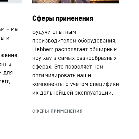
Сферы применения
ам – мы
Будучи опытным
сы и
производителем оборудования,
Liebherr располагает обширным
ожение.
ноу-хау в самых разнообразных
нт в
сферах. Это позволяет нам
и для
оптимизировать наши
err,
компоненты с учётом специфики
их дальнейшей эксплуатации.