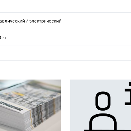
авлический / электрический
0
кг