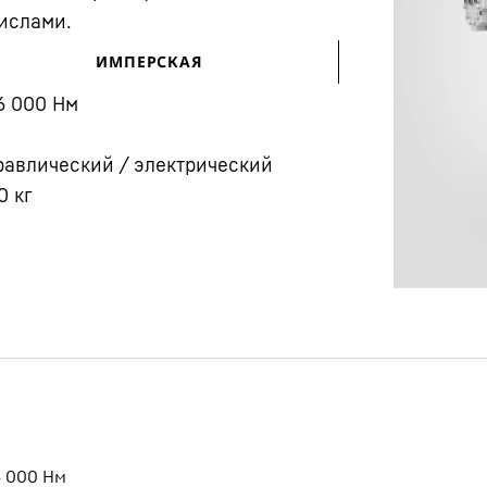
ислами.
ИМПЕРСКАЯ
6 000
Нм
равлический / электрический
0
кг
Карьера в Liebherr
6 000
Нм