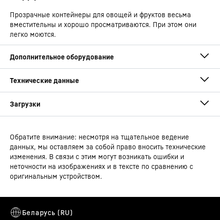
Прозрачные контейнеры для овощей и фруктов весьма
вместительны и хорошо просматриваются. При этом они
легко моются.
Обратите внимание: несмотря на тщательное ведение
Руководство по эксплуатации
данных, мы оставляем за собой право вносить технические
Тип устройства
Холодильник-морозильник с
изменения. В связи с этим могут возникать ошибки и
функцией SmartFrost
неточности на изображениях и в тексте по сравнению с
оригинальным устройством.
Штрих-код
4016803145639
Перенавешиваемые дверные петли
Сбытовый номер артикула
Габаритный чертеж
997206051