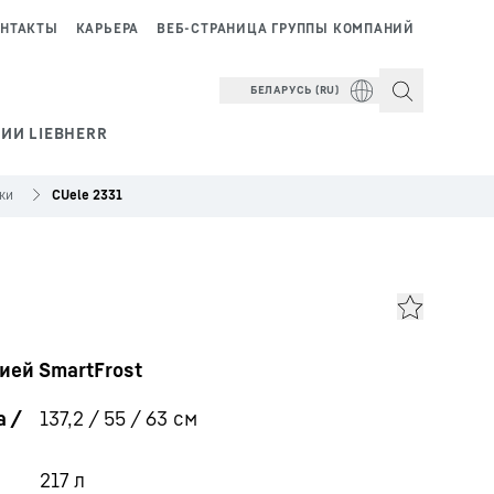
НТАКТЫ
КАРЬЕРА
ВЕБ-СТРАНИЦА ГРУППЫ КОМПАНИЙ
БЕЛАРУСЬ (RU)
ИИ LIEBHERR
ки
CUele 2331
ией SmartFrost
 /
137,2 / 55 / 63
см
217
л