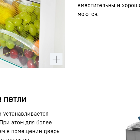
вместительны и хорошо
моются.
 петли
и устанавливается
 При этом для более
ям в помещении дверь
сторону ее