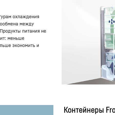
турам охлаждения
хообмена между
Продукты питания не
чит: меньше
ольше экономить и
Контейнеры Fro