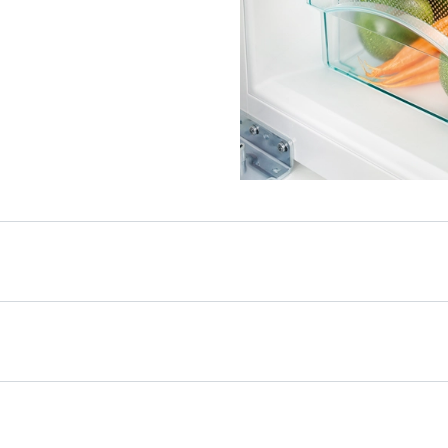
е дверные петли
лнении на
авливается дверь,
я слева направо. При
бного открывания и