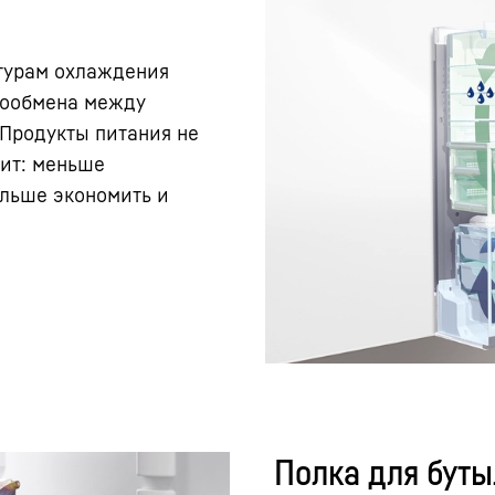
турам охлаждения
хообмена между
Продукты питания не
чит: меньше
ольше экономить и
Полка для бут