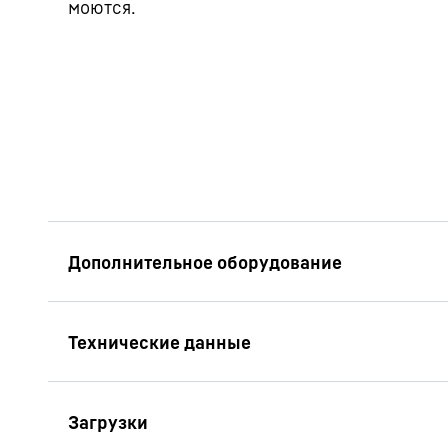
моются.
Перенавешиваемы
В стандартном испо
холодильники устан
которая открываетс
этом для более удо