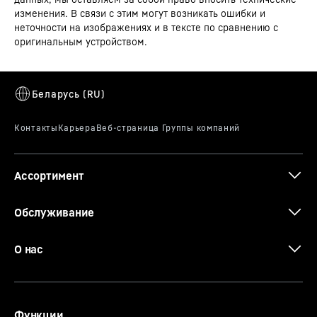
Тип устройства
Комбинированный
изменения. В связи с этим могут возникать ошибки и
холодильник-морозильник с
неточности на изображениях и в тексте по сравнению с
EasyFresh и NoFrost
оригинальным устройством.
Штрих-код
4016803160496
Утопленная ручка
Габаритный чертеж
Сбытовый номер артикула
997224651
Особая и функциональная: благодаря вертикальной,
сплошной и эргономичной утопленной ручке
устройство можно легко открыть. Кроме того,
Серия
plus
современный и пуристический дизайн идеально
Ассортимент
впишется в вашу кухню без ручек.
3D-данные
Обслуживание
О нас
Функции