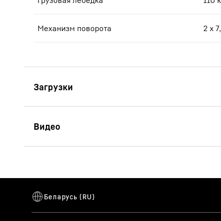
Грузовая лебедка
110 
Механизм поворота
2 x 7
Технические
характеристики 280 HC-L
12/24 Litronic (LN)