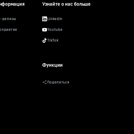
ные,
информация
Узнайте о нас больше
ься
м
го
ных.
о
ка, вы
ругих
Функции
щем.
вие на
отменив
льности»
анных
и
 Dublin 4,
имечание:
ия
 данных).