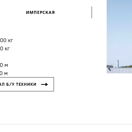
ИМПЕРСКАЯ
000
кг
00
кг
Карьера в Liebherr
00
м
0
м