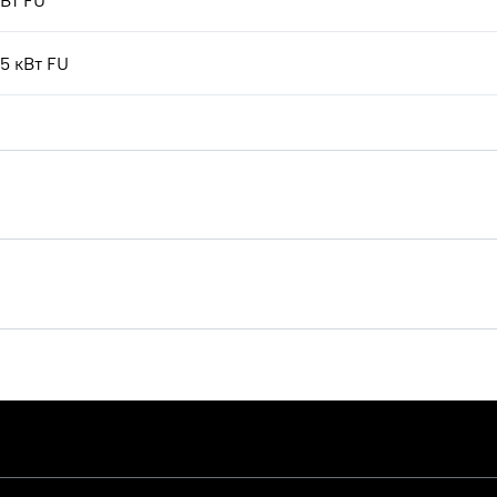
кВт FU
,5 кВт FU
Технические
характеристики 280 HC-L
12/24 Litronic (LN)