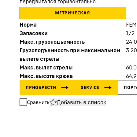
передвигался горизонтально.
МЕТРИЧЕСКАЯ
Норма
FEM
Запасовки
1/2
Макс. грузоподъемность
24 
Грузоподъемность при максимальном
3 2
Подробнее о компании
вылете стрелы
Макс. вылет стрелы
60,
Макс. высота крюка
64,9
Добавить в список
Сравнить