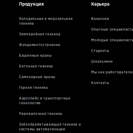
Это видео 
Продукция
Карьера
включая ва
Google, в 
следовател
никакого в
Нажимая «П
видео в соо
Если вы не
отдельност
также може
согласитьс
видео YouT
Вы можете 
будущее и,
выбор соот
настройках
в нижнем к
Дополните
Политике к
Ireland; голов
Пересылка дан
Европейской к