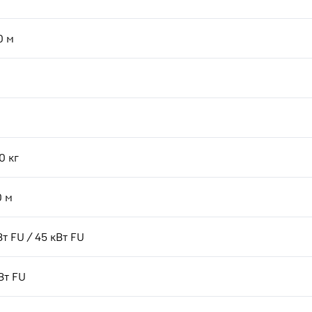
0
м
0
кг
0
м
Вт FU / 45 кВт FU
кВт FU