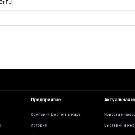
кВт FU
Modular and economical. The
150 EC-B 8 Litronic Flat-Top
crane.
Предприятие
Актуальная 