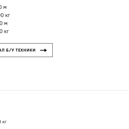
0
м
00
кг
0
м
0
кг
Карьера в Liebherr
0
кг