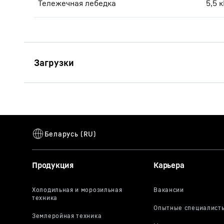
Тележечная лебедка
5,5 
Технические
характеристики 150 EC-B 8
Litronic (LN)
Продукция
Карьера