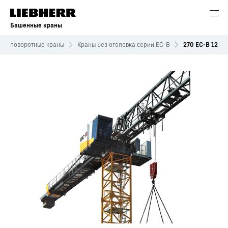
Башенные краны
хнеповоротные краны
Краны без оголовка серии ЕС-B
270 EC-B 12