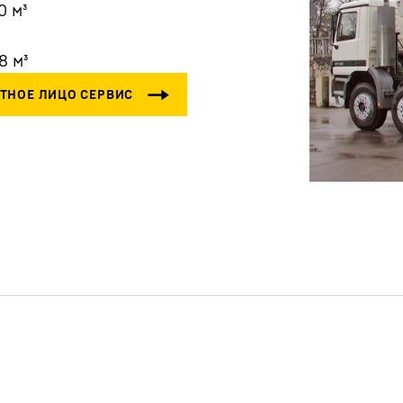
0
м³
8
м³
Карьера в Liebherr