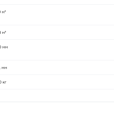
0
м³
8
м³
0
мм
1
мм
0
кг