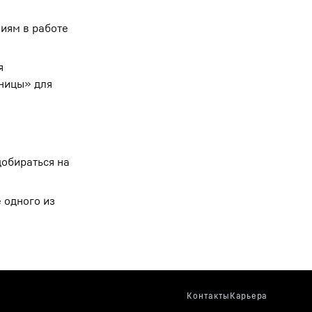
ниям в работе
я
ницы» для
добираться на
 одного из