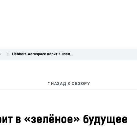
ы
Liebherr-Aerospace верит в «зелёное» будущее
рит в «зелёное» будущее