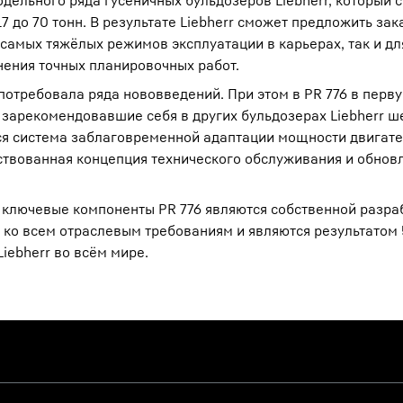
дельного ряда гусеничных бульдозеров Liebherr, который с
17 до 70 тонн. В результате Liebherr сможет предложить за
самых тяжёлых режимов эксплуатации в карьерах, так и дл
ения точных планировочных работ.
потребовала ряда нововведений. При этом в PR 776 в перв
зарекомендовавшие себя в других бульдозерах Liebherr ш
тся система заблаговременной адаптации мощности двигате
ствованная концепция технического обслуживания и обнов
е ключевые компоненты PR 776 являются собственной разра
 ко всем отраслевым требованиям и являются результатом
iebherr во всём мире.