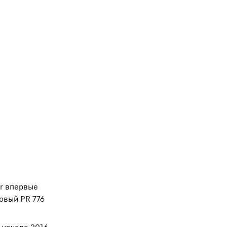
r впервые
овый PR 776