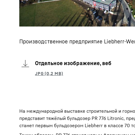
Производственное предприятие Liebherr-Werk
Отдельное изображение, веб
На международной выставке строительной и горн
представит тяжёлый бульдозер PR 776 Litronic, пр
станет первым бульдозером Liebherr в классе 70 т