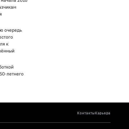
 начала 2016
казчикам
я
ую очередь
естого
ля к
лённый
боткой
 50-летнего