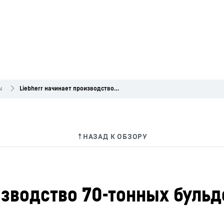
ы
Liebherr начинает производство 70-тонных бульдозеров
изводство 70-тонных буль