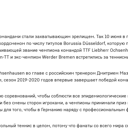
мандами стали захватывающим зрелищем. Так 10 июня в 
рдсменом по числу титулов Borussia Düsseldorf, которую 
стаивающей звание чемпиона командой TTF Liebherr Ochsenh
n-TT и экс-чемпион Werder Bremen встретились за теннисн
Ochsenhausen во главе с российским тренером Дмитрием М
м, сезон 2019-2020 годов впервые завершает победой кома
ю соревнований, чтобы соблюсти все эпидемиологические
 и без смены сторон игроками, а чемпионы принимали приз
ы для того, чтобы в Германию наряду с профессиональным 
ольный теннис в целом, потому что фанаты со всего мира с