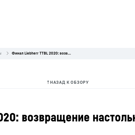
ы
Финал Liebherr TTBL 2020: возвращение настольного тенниса на мировую арену
020: возвращение настоль