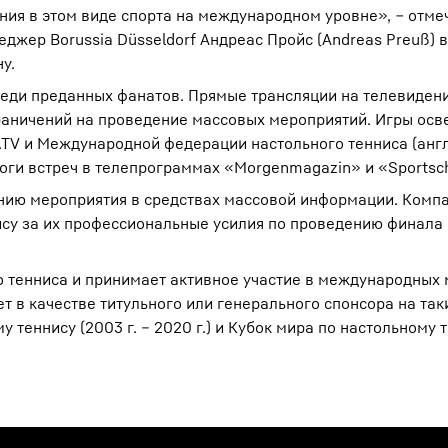
ния в этом виде спорта на международном уровне», ‒ отме
джер Borussia Düsseldorf Андреас Пройс (Andreas Preuß) в
у.
реди преданных фанатов. Прямые трансляции на телевидени
раничений на проведение массовых мероприятий. Игры ос
.TV и Международной федерации настольного тенниса (англ.
 итоги встреч в телепрограммах «Morgenmagazin» и «Sportsc
нию мероприятия в средствах массовой информации. Комп
су за их профессиональные усилия по проведению финала 
о тенниса и принимает активное участие в международных
ет в качестве титульного или генерального спонсора на так
 теннису (2003 г. – 2020 г.) и Кубок мира по настольному 