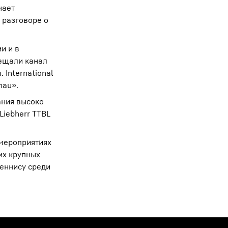
чает
 разговоре о
и и в
вещали канал
 International
hau».
ания высоко
Liebherr TTBL
 мероприятиях
их крупных
теннису среди