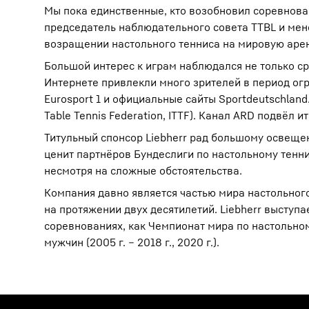
Мы пока единственные, кто возобновил соревнова
председатель наблюдательного совета TTBL и мене
возращении настольного тенниса на мировую арен
Большой интерес к играм наблюдался не только с
Интернете привлекли много зрителей в период ог
Eurosport 1 и официальные сайты Sportdeutschland
Table Tennis Federation, ITTF). Канал ARD подвёл
Титульный спонсор Liebherr рад большому освеще
ценит партнёров Бундеслиги по настольному тенни
несмотря на сложные обстоятельства.
Компания давно является частью мира настольног
на протяжении двух десятилетий. Liebherr выступа
соревнованиях, как Чемпионат мира по настольному
мужчин (2005 г. – 2018 г., 2020 г.).