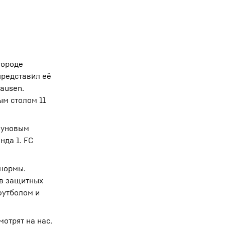
городе
представил её
ausen.
ым столом 11
азуновым
нда 1. FC
 нормы.
 в защитных
футболом и
мотрят на нас.