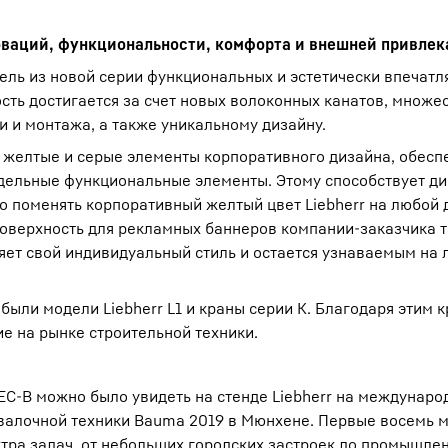
новаций, функциональности, комфорта и внешней привлек
одель из новой серии функциональных и эстетически впечат
ть достигается за счет новых волоконных канатов, множе
 и монтажа, а также уникальному дизайну.
 желтые и серые элементы корпоративного дизайна, обесп
тдельные функциональные элементы. Этому способствует д
 поменять корпоративный желтый цвет Liebherr на любой д
поверхность для рекламных баннеров компании-заказчика 
няет свой индивидуальный стиль и остается узнаваемым на
были модели Liebherr L1 и краны серии К. Благодаря этим 
е на рынке строительной техники.
EC-B можно было увидеть на стенде Liebherr на междунаро
валочной техники Bauma 2019 в Мюнхене. Первые восемь 
тра задач, от небольших городских застроек до промышле