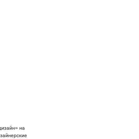
дизайн» на
изайнерские