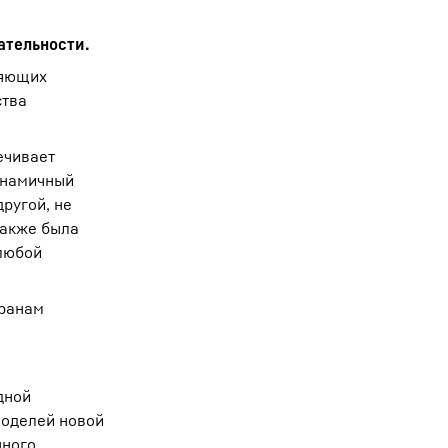
ательности.
ляющих
ства
ечивает
инамичный
ругой, не
также была
 любой
кранам
дной
моделей новой
нного