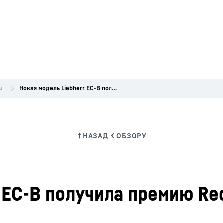
ы
Новая модель Liebherr EC-B получила премию Red Dot Design Award 2019
 EC-B получила премию Re