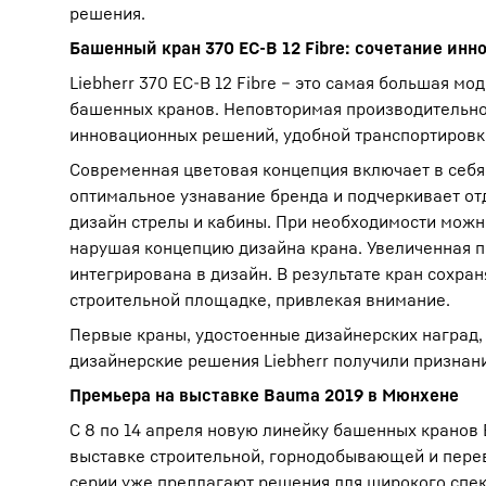
решения.
Башенный кран 370 EC-B 12 Fibre: сочетание ин
Liebherr 370 EC-B 12 Fibre – это самая большая м
башенных кранов. Неповторимая производительнос
инновационных решений, удобной транспортировки
Современная цветовая концепция включает в себя
оптимальное узнавание бренда и подчеркивает о
дизайн стрелы и кабины. При необходимости можно
нарушая концепцию дизайна крана. Увеличенная 
интегрирована в дизайн. В результате кран сохра
строительной площадке, привлекая внимание.
Первые краны, удостоенные дизайнерских наград, 
дизайнерские решения Liebherr получили признани
Премьера на выставке Bauma 2019 в Мюнхене
С 8 по 14 апреля новую линейку башенных кранов 
выставке строительной, горнодобывающей и пере
серии уже предлагают решения для широкого спек