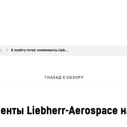
ы
К полёту готов: компоненты Liebherr-Aerospace на борту самолёта BelugaXL
ненты Liebherr-Aerospace 