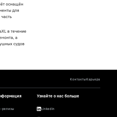
олёт оснащён
ненты для
 часть
aXL в течение
емонта, а
душных судов
информация
Узнайте о нас больше