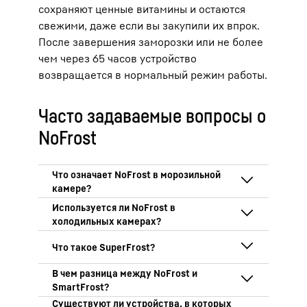
сохраняют ценные витамины и остаются
свежими, даже если вы закупили их впрок.
После завершения заморозки или не более
чем через 65 часов устройство
возвращается в нормальный режим работы.
Часто задаваемые вопросы о
NoFrost
Система NoFrost предотвращает
образование инея и льда на
замороженных продуктах, а также на
Нет, технология NoFrost используется
внутренней поверхности самой
только для замораживания. Вместо
морозильной камеры. Иными словами:
этого наш ассортимент включает
Режим SuperFrost в самый короткий
морозильники с NoFrost не требуют
большое количество
встраиваемых
срок снижает температуру в
размораживания.
холодильников-морозильников
и
морозильной камере до минимума