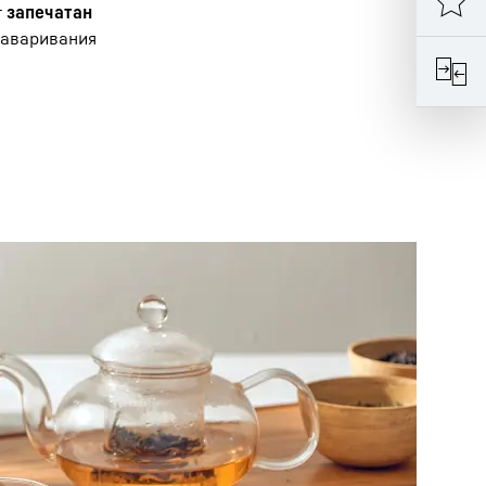
т
запечатан
 заваривания