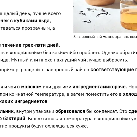
а целый день, лучше всего
чек с кубиками льда,
ставаться прозрачным, а
Заваренный чай можно хранить неск
в течение трех-пяти дней
.
ть в холодильнике без каких-либо проблем. Однако обрати
вида. Мутный или плохо пахнущий чай лучше выбросить.
например, разделить заваренный чай на
соответствующие 
я и чая
с молоком
или другими
ингредиентами
короче.
Нап
при комнатной температуре, а затем поместить его в
холод
икаких ингредиентов
.
ильник
, внутри упаковки
образовался
бы конденсат. Это
сде
ю бактерий
. Более высокая температура в холодильнике у
угие продукты будут охлаждаться хуже.