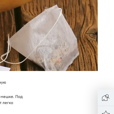
ную
 мешке. Под
т легко