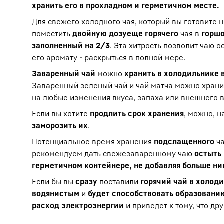
хранить его в прохладном и герметичном месте.
Для свежего холодного чая, который вы готовите н
поместить
двойную дозу
еще горячего
чая в
горшо
заполненный на 2/3
. Эта хитрость позволит чаю о
его аромату - раскрыться в полной мере.
Заваренный чай
можно
хранить в холодильнике 
Заваренный зеленый чай и чай матча можно храни
на любые изменения вкуса, запаха или внешнего 
Если вы хотите
продлить срок хранения
, можно, 
заморозить их
.
Потенциальное время хранения
подслащенного
ча
рекомендуем дать свежезаваренному чаю
остыть
герметичном контейнере, не добавляя больше н
Если бы вы
сразу
поставили
горячий чай в холод
водянистым
и
будет способствовать образовани
расход электроэнергии
и приведет к тому, что др