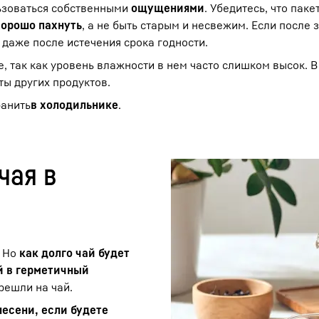
ьзоваться собственными
ощущениями
. Убедитесь, что паке
хорошо пахнуть
, а не быть старым и несвежим. Если после
 даже после истечения срока годности.
, так как уровень влажности в нем часто слишком высок. В
ты других продуктов.
ранить
в холодильнике
.
чая в
 Но
как долго чай будет
й в герметичный
решли на чай.
лесени, если будете