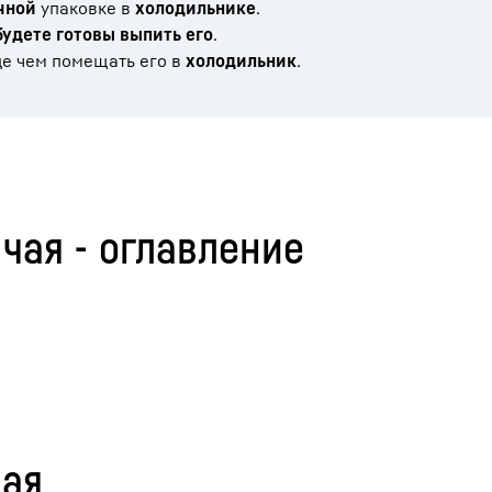
чной
упаковке в
холодильнике
.
будете готовы выпить его
.
де чем помещать его в
холодильник
.
чая - оглавление
чая