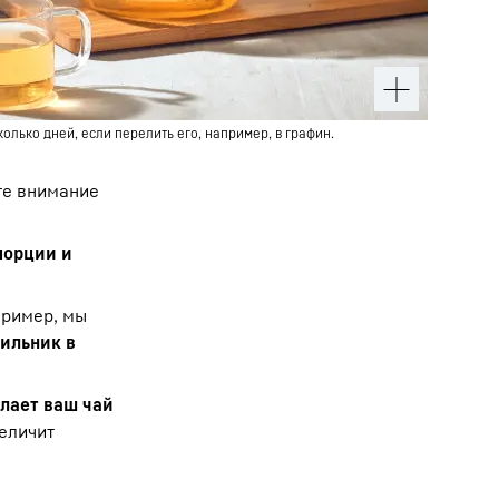
олько дней, если перелить его, например, в графин.
те внимание
порции и
ример, мы
ильник в
лает ваш чай
величит