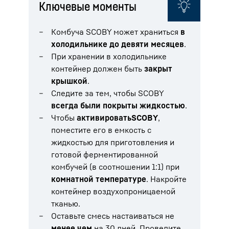
Ключевые моменты
Комбуча SCOBY может храниться
в
холодильнике до девяти месяцев
.
При хранении в холодильнике
контейнер должен быть
закрыт
крышкой
.
Следите за тем, чтобы SCOBY
всегда были покрыты жидкостью
.
Чтобы
активировать
SCOBY
,
поместите его в емкость с
жидкостью для приготовления и
готовой ферментированной
комбучей (в соотношении 1:1) при
комнатной температуре
. Накройте
контейнер воздухопроницаемой
тканью.
Оставьте смесь настаиваться не
менее чем
на 30 дней. Проведите