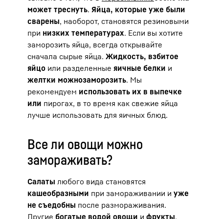
может треснуть
.
Яйца, которые уже были
сварены
, наоборот, становятся резиновыми
при
низких температурах
. Если вы хотите
заморозить яйца, всегда открывайте
сначала сырые яйца.
Жидкость, взбитое
яйцо
или разделенные
яичные белки
и
желтки можно
заморозить
. Мы
рекомендуем
использовать их в выпечке
или
пирогах, в то время как свежие яйца
лучше использовать для яичных блюд.
Все ли овощи можно
замораживать?
Салаты
любого вида становятся
кашеобразными
при замораживании и
уже
не съедобны
после размораживания.
Другие
богатые водой овощи
и
фрукты
,