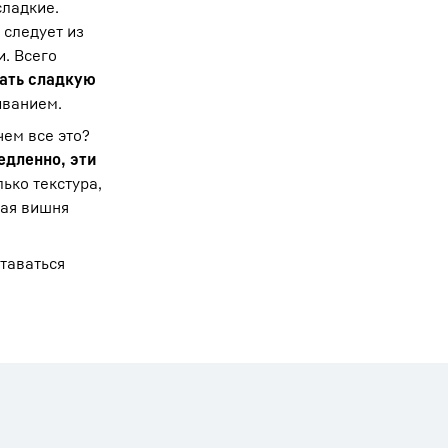
сладкие.
 следует из
и. Всего
вать сладкую
иванием.
чем все это?
едленно, эти
лько текстура,
лая вишня
таваться