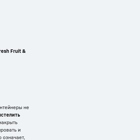
esh Fruit &
онтейнеры не
ыстелить
накрыть
ировать и
 означает,