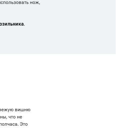
использовать нож,
розильника
.
свежую вишню
ны, что не
полчаса. Это