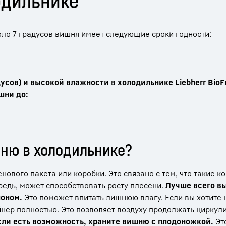
одильнике
оло 7 градусов вишня имеет следующие сроки годности:
сов) и высокой влажности в холодильнике Liebherr BioFr
шни до:
шню в холодильнике?
ового пакета или коробки. Это связано с тем, что такие к
редь, может способствовать росту плесени.
Лучше всего в
лоном.
Это поможет впитать лишнюю влагу. Если вы хотите 
йнер полностью. Это позволяет воздуху продолжать циркул
сли есть возможность, храните вишню с плодоножкой.
Это