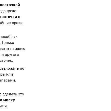
косточкой
гда даже
косточки в
чайшие сроки
пособов -
 Только
местить вишню
ли другого
сточек.
разложить по
еры или
апасами.
 сделать это
а миску
ыми.