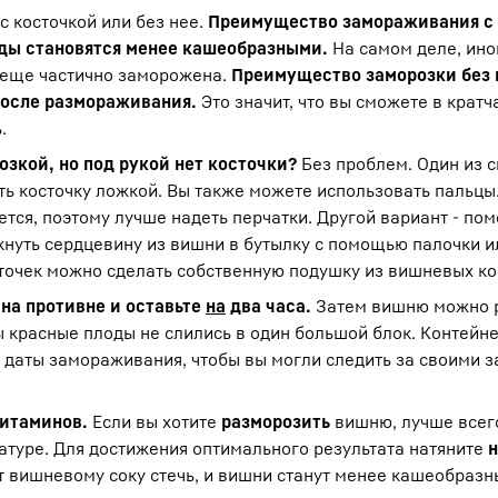
с косточкой или без нее.
Преимущество замораживания с 
оды становятся менее кашеобразными.
На самом деле, ино
а еще частично заморожена.
Преимущество заморозки без 
после размораживания.
Это значит, что вы сможете в крат
.
зкой, но под рукой нет косточки?
Без проблем. Один из с
ь косточку ложкой. Вы также можете использовать пальцы.
тся, поэтому лучше надеть перчатки. Другой вариант - по
кнуть сердцевину из вишни в бутылку с помощью палочки и
сточек можно сделать собственную подушку из вишневых ко
на противне и оставьте
на
два часа.
Затем вишню можно 
ы красные плоды не слились в один большой блок. Контейн
даты замораживания, чтобы вы могли следить за своими з
итаминов.
Если вы хотите
разморозить
вишню, лучше всего
атуре. Для достижения оптимального результата натяните
н
ит вишневому соку стечь, и вишни станут менее кашеобразн