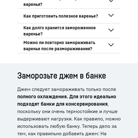
Нет, вкус обычно сохраняется, если
варенье упаковано в герметичный
контейнер и не хранится слишком
Полезный джем легко приготовить из
долго. Замораживание сохраняет
консервированного сахара, лимонного
натуральный фруктовый вкус так, что он
сока и агар-агара. Важно тщательно
Замороженное варенье можно хранить
почти не меняется.
обработать его, чтобы варенье
не менее 6-12 месяцев. Хотя по
сохранилось как можно дольше без
истечении этого времени его все еще
Не рекомендуется повторно
каких-либо химических добавок.
можно есть, аромат и консистенция
замораживать джем после
могут измениться. Постоянная
размораживания, так как повторное
Заморозьте джем в банке
температура хранения -18 °C
замораживание и размораживание
обеспечивает наилучший срок годности.
может привести к ухудшению его
Джем следует замораживать только после
консистенции. Лучше всего
полного охлаждения
. Для этого идеально
замораживать его порционно, тогда
вам придется размораживать только
подходят банки для консервирования
,
необходимое количество.
поскольку они очень термостойкие и лучше
выдерживают нагрузки. Как правило, можно
использовать любую банку. Теперь дело за
тем, как правильно добавить джем: На