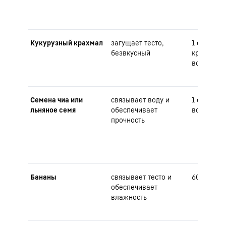
Кукурузный крахмал
загущает тесто,
1 ст. л. к
безвкусный
крахмала +
воды
Семена чиа или
связывает воду и
1 ст. л. се
льняное семя
обеспечивает
воды
прочность
Бананы
связывает тесто и
60 г бана
обеспечивает
влажность