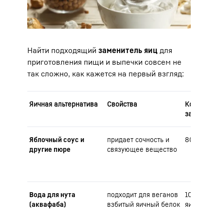
Найти подходящий
заменитель яиц
для
приготовления пищи и выпечки совсем не
так сложно, как кажется на первый взгляд:
Яичная альтернатива
Свойства
Количеств
замены 1 
Яблочный соус и
придает сочность и
80 г пюре
другие пюре
связующее вещество
Вода для нута
подходит для веганов
100 г зам
(аквафаба)
взбитый яичный белок
яичный б