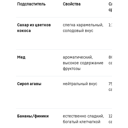
Подсластитель
Свойства
Сладость 
сравнени
Сахар из цветков
слегка карамельный,
1:1
кокоса
солодовый вкус
Мед
ароматический,
80 г меда
высокое содержание
сахара
фруктозы
Сироп агавы
нейтральный вкус
75 г сироп
сахара
Бананы/финики
естественно сладкий,
125 г фрук
богатый клетчаткой
сахара