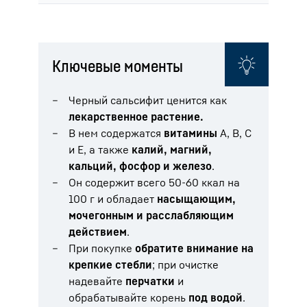
Ключевые моменты
Черный сальсифит ценится как
лекарственное растение.
В нем содержатся
витамины
А, В, С
и Е, а также
калий, магний,
кальций, фосфор и железо
.
Он содержит всего 50-60 ккал на
100 г и обладает
насыщающим,
мочегонным и расслабляющим
действием
.
При покупке
обратите внимание на
крепкие стебли
; при очистке
надевайте
перчатки
и
обрабатывайте корень
под водой
.