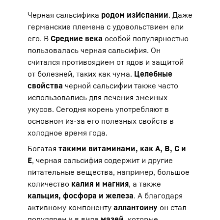
Черная сальсифика
родом из
Испании
. Даже
германские племена с удовольствием ели
его. В
Средние века
особой популярностью
пользовалась черная сальсифия. Он
считался противоядием от ядов и защитой
от болезней, таких как чума.
Целебные
свойства
черной сальсифии также часто
использовались для лечения змеиных
укусов. Сегодня корень употребляют в
основном из-за его полезных свойств в
холодное время года.
Богатая
такими витаминами, как А, В, С и
Е
, черная сальсифия содержит и другие
питательные вещества, например, большое
количество
калия и магния
, а также
кальция, фосфора и железа
. А благодаря
активному компоненту
аллантоину
он стал
популярен и в виде
мазей
, которые