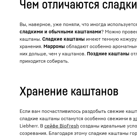
Чем отличаются сладки
Вы, наверное, уже поняли, что иногда используетс
сладкими и обычными каштанами
? Можно прове
каштаны.
Сладкие каштаны
имеют темную кожуру, 
хранения.
Марроны
обладают особенно ароматным в
них дольше, чем у каштанов.
Поздние каштаны
отл
приходится собирать.
Хранение каштанов
Если вам посчастливилось раздобыть свежие каш
сладкие каштаны останутся особенно свежими в
х
Liebherr. В
сейфе BioFresh
созданы идеальные усло
созревания. Благодаря этому сладкие каштаны го