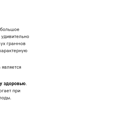
ь большое
т удивительно
двух граммов
 характерную
 является
у здоровью
.
огает при
лоды.