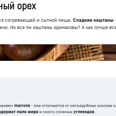
ный орех
тся согревающей и сытной пищи.
Сладкие каштаны
ужно. Но все ли каштаны одинаковы? А как лучше вс
Карьера в Liebherr
званием
marrons
- они отличаются от несъедобных конских 
одержат мало жира
и много сложных
углеводов
.