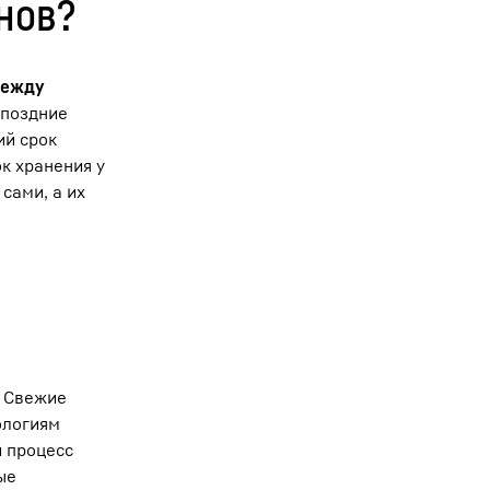
нов?
между
 поздние
ий срок
к хранения у
сами, а их
. Свежие
ологиям
 процесс
ые