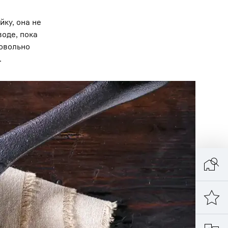
йку, она не
воде, пока
довольно
.