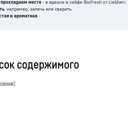
 прохладном месте
- в идеале в сейфе BioFresh от Liebherr.
ть
, например, запечь или сварить.
стая и ароматная
.
исок содержимого
штанов?