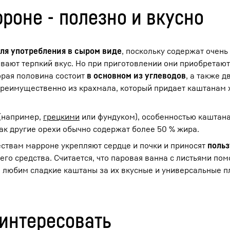
роне - полезно и вкусно
для употребления в сыром виде
, поскольку содержат очен
вают терпкий вкус. Но при приготовлении они приобретаю
торая половина состоит
в основном из углеводов
, а также 
т преимущественно из крахмала, который придает каштанам
 (например,
грецкими
или фундуком), особенностью каштана
 как другие орехи обычно содержат более 50 % жира.
ествам марроне укрепляют сердце и почки и приносят
польз
го средства. Считается, что паровая ванна с листьями пом
ы любим сладкие каштаны за их вкусные и универсальные п
аинтересовать