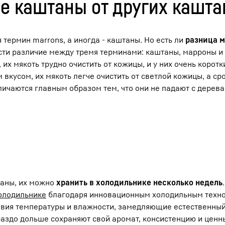
е каштаны от других кашта
я термин marrons, а иногда - каштаны. Но есть ли
разница 
сти различие между тремя терминами: каштаны, марроны и
их мякоть трудно очистить от кожицы, и у них очень коротк
кусом, их мякоть легче очистить от светлой кожицы, а сро
ичаются главным образом тем, что они не падают с дерева 
таны, их можно
хранить в холодильнике несколько недель
олодильнике
благодаря инновационным холодильным техн
вия температуры и влажности, замедляющие естественный
раздо дольше сохраняют свой аромат, консистенцию и ценн