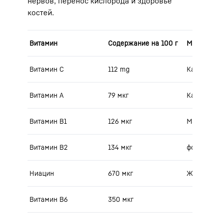
нервов, перенос кислорода и здоровье
костей.
Витамин
Содержание на 100 г
Минерал
Витамин C
112 mg
Калий
Витамин A
79 мкг
Кальций
Витамин B1
126 мкг
Магний
Витамин B2
134 мкг
фосфор
Ниацин
670 мкг
Железо
Витамин B6
350 мкг