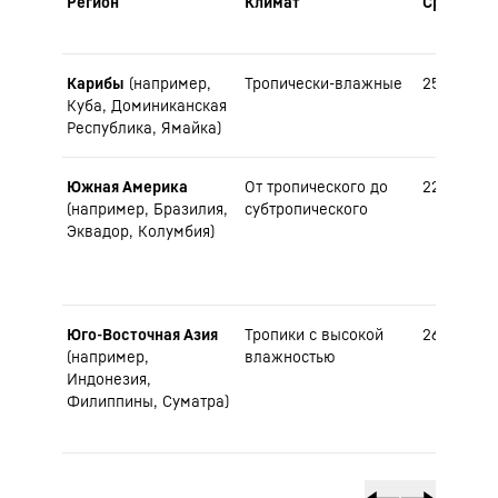
Регион
Климат
Средняя 
Карибы
(например,
Тропически-влажные
25-28 °C
Куба, Доминиканская
Республика, Ямайка)
Южная Америка
От тропического до
22-27 °C
(например, Бразилия,
субтропического
Эквадор, Колумбия)
Юго-Восточная Азия
Тропики с высокой
26-30 °C
(например,
влажностью
Индонезия,
Филиппины, Суматра)