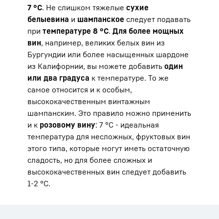
7 °C
. Не слишком тяжелые
сухие
белые
вина
и
шампанское
следует подавать
при
температуре 8 °C
.
Для более мощных
вин
, например, великих белых вин из
Бургундии или более насыщенных шардоне
из Калифорнии, вы можете добавить
один
или два градуса
к температуре. То же
самое относится и к особым,
высококачественным винтажным
шампанским. Это правило можно применить
и к
розовому вину
: 7 °C - идеальная
температура для несложных, фруктовых вин
этого типа, которые могут иметь остаточную
сладость, но для более сложных и
высококачественных вин следует добавить
1-2 °C.